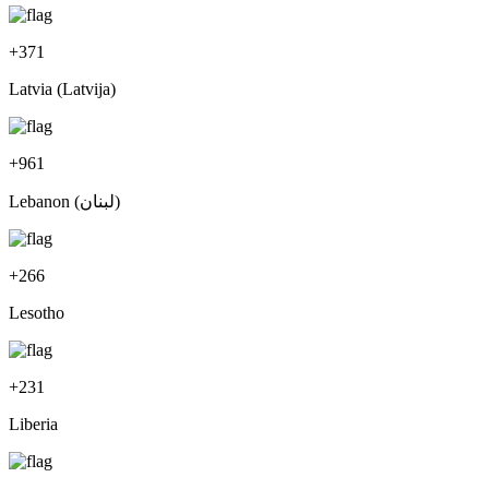
+
371
Latvia (Latvija)
+
961
Lebanon (‫لبنان‬‎)
+
266
Lesotho
+
231
Liberia