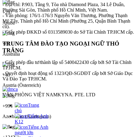
- Địa chỉ: P.903, Tầng 9, Tòa nhà Diamond Plaza, 34 Lê Duẩn,
Phường Sài Gòn, Thành phố Hồ Chí Minh, Việt Nam.
+
297
- Văn phòng: 176/1-176/3 Nguyễn Văn Thương, Phường Thạnh
Mỹ Tây, Thành phố Hồ Chí Minh (Phường 25, Quận Bình Thạnh
Aruba
cũ).
- Giấy phép ĐKKD số 0313589030 do Sở Tài Chính TP.HCM cấp.
TRUNG TÂM ĐÀO TẠO NGOẠI NGỮ THỎ
+
61
TRẮNG
Australia
- Giấy phép đầu tư/thành lập số 5400422430 cấp bởi Sở Tài Chính
TP.HCM.
- Quyết định hoạt động số 1323/QĐ-SGDĐT cấp bởi Sở Giáo Dục
+
43
Và Đào Tạo TP.HCM.
Austria (Österreich)
VĂN PHÒNG VIỆT NAM
KYNA. PTE. LTD
Trang
+
994
chủ
Tiếng Anh
Azerbaijan (Azərbaycan)
K12
Tiếng Anh
người lớn