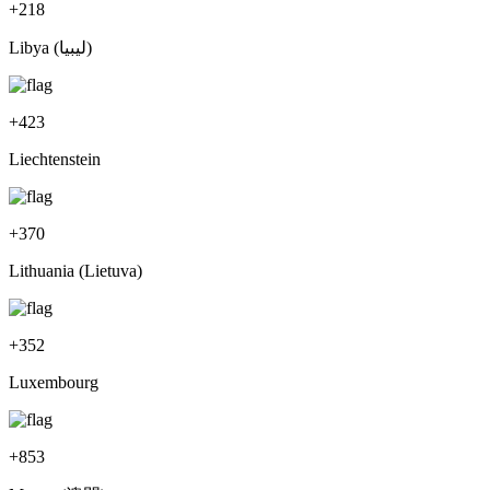
+
218
Libya (‫ليبيا‬‎)
+
423
Liechtenstein
+
370
Lithuania (Lietuva)
+
352
Luxembourg
+
853