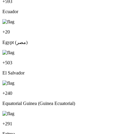
+
593
Ecuador
+
20
Egypt (‫مصر‬‎)
+
503
El Salvador
+
240
Equatorial Guinea (Guinea Ecuatorial)
+
291
Eritrea