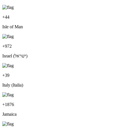
+
44
Isle of Man
+
972
Israel (‫ישראל‬‎)
+
39
Italy (Italia)
+
1876
Jamaica