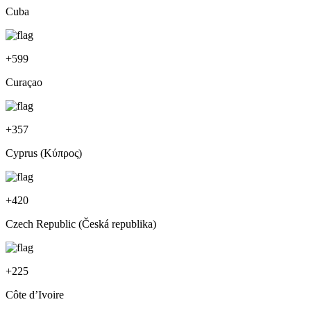
Cuba
+
599
Curaçao
+
357
Cyprus (Κύπρος)
+
420
Czech Republic (Česká republika)
+
225
Côte d’Ivoire