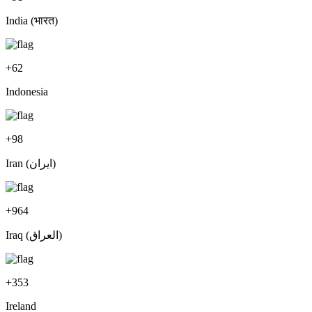
India (भारत)
+
62
Indonesia
+
98
Iran (‫ایران‬‎)
+
964
Iraq (‫العراق‬‎)
+
353
Ireland