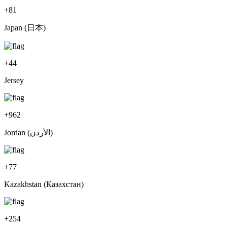
+
81
Japan (日本)
+
44
Jersey
+
962
Jordan (‫الأردن‬‎)
+
77
Kazakhstan (Казахстан)
+
254