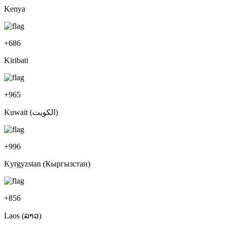
Kenya
+
686
Kiribati
+
965
Kuwait (‫الكويت‬‎)
+
996
Kyrgyzstan (Кыргызстан)
+
856
Laos (ລາວ)