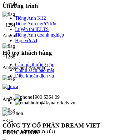
Angola
Chương trình
Tiếng Anh K12
Tiếng Anh người lớn
+
1264
Luyện thi IELTS
Tiếng Anh doanh nghiệp
Anguilla
Học với AI
Hỗ trợ khách hàng
+
1268
Câu hỏi thường gặp
Antigua and Barbuda
Chính sách bảo mật
Điều khoản dịch vụ
+
54
1900 6364 09
Argentina
hotro@kynaforkids.vn
+
374
CÔNG TY CỔ PHẦN DREAM VIET
Armenia (Հայաստան)
EDUCATION