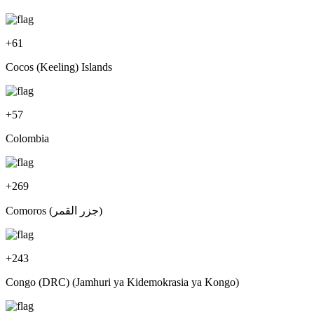
+
61
Cocos (Keeling) Islands
+
57
Colombia
+
269
Comoros (‫جزر القمر‬‎)
+
243
Congo (DRC) (Jamhuri ya Kidemokrasia ya Kongo)