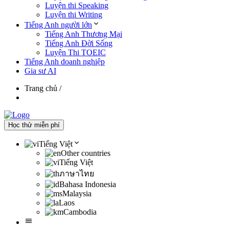
Luyện thi Speaking
Luyện thi Writing
Tiếng Anh người lớn
Tiếng Anh Thương Mại
Tiếng Anh Đời Sống
Luyện Thi TOEIC
Tiếng Anh doanh nghiệp
Gia sư AI
Trang chủ
/
Học thử miễn phí
Tiếng Việt
Other countries
Tiếng Việt
ภาษาไทย
Bahasa Indonesia
Malaysia
Laos
Cambodia