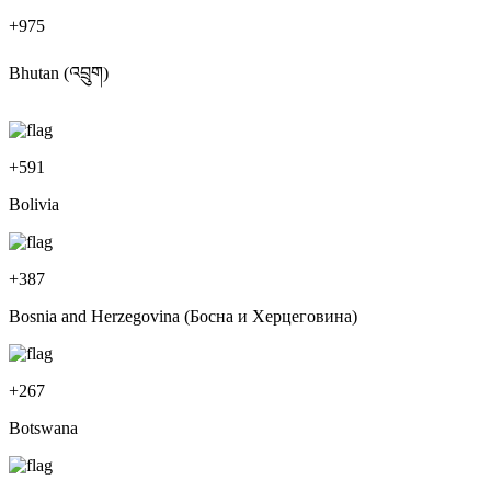
+
975
Bhutan (འབྲུག)
+
591
Bolivia
+
387
Bosnia and Herzegovina (Босна и Херцеговина)
+
267
Botswana