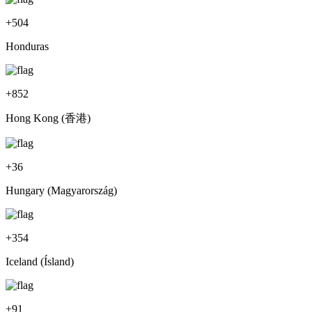
+
504
Honduras
+
852
Hong Kong (香港)
+
36
Hungary (Magyarország)
+
354
Iceland (Ísland)
+
91