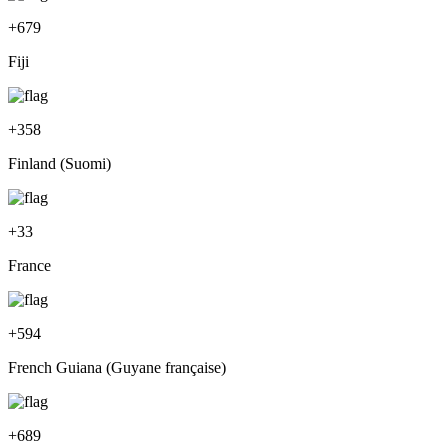
+
679
Fiji
+
358
Finland (Suomi)
+
33
France
+
594
French Guiana (Guyane française)
+
689