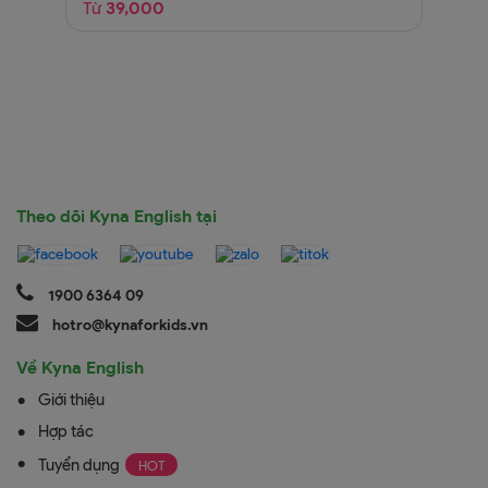
Từ
39,000
T
Theo dõi Kyna English tại
1900 6364 09
hotro@kynaforkids.vn
Về Kyna English
Giới thiệu
Hợp tác
Tuyển dụng