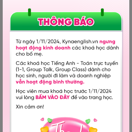
4.5 /
5.0
3 sao
0%
2 sao
0%
1 sao
0%
Đánh giá (
)
2
Nguyễn Thị Mỹ Linh
Học phí quá rẻ, thông tin thật sự hữu ích.
18:00 29/03/2019
Lê Thị Thu Hà
Phù hợp cho cha mẹ thích phương pháp này nhưng