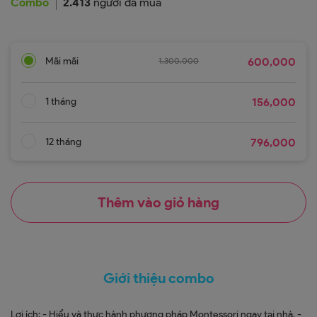
Combo
2.413
người đã mua
Mãi mãi
1,300,000
600,000
1 tháng
156,000
12 tháng
796,000
Thêm vào giỏ hàng
Giới thiệu combo
Lợi ích: - Hiểu và thực hành phương pháp Montessori ngay tại nhà. -