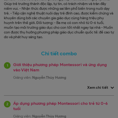
Giúp trẻ trưởng thành độc lập, tự tin, có trách nhiệm và tràn đầy
niềm vui. - Nhận thức được những sai lầm phổ biến trong nuôi dạy
trẻ. - Tiếp cận nghệ thuật nuôi dạy trẻ đỉnh cao, được kiểm chứng và
khuyên dùng bởi các chuyên gia giáo dục cùng hàng triệu phụ
huynh trên thế giới. Đối tượng: - Ba mẹ có con nhỏ từ 0-6 tuổi,
muốn tạo môi trường giáo dục cho con tốt nhất ngay tại nhà - Muốn
con được thụ hưởng phương pháp giáo dục chuẩn quốc tế: đề cao tự
do và phát huy sáng tạo.
Chi tiết combo
Giới thiệu phương pháp Montessori và ứng dụng
1
vào Việt Nam
Giảng viên:
Nguyễn Thùy Hương
Xem chi tiết
Áp dụng phương pháp Montessori cho trẻ từ 0-6
2
tuổi
Giảng viên:
Nguyễn Thùy Hương