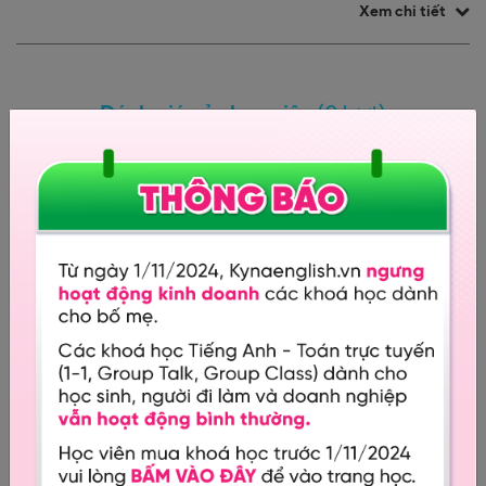
Xem chi tiết
Đánh giá của học viên
(0 lượt)
5 sao
0%
4 sao
0%
0.0 /
5.0
3 sao
0%
2 sao
0%
1 sao
0%
Đánh giá (
)
0
Khoá học liên quan