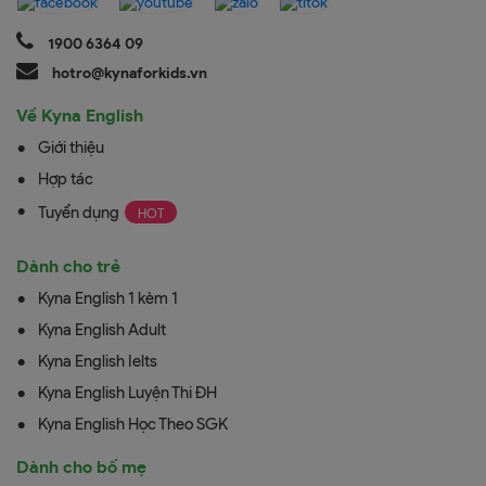
1900 6364 09
hotro@kynaforkids.vn
Về Kyna English
Giới thiệu
Hợp tác
Tuyển dụng
Dành cho trẻ
Kyna English 1 kèm 1
Kyna English Adult
Kyna English Ielts
Kyna English Luyện Thi ĐH
Kyna English Học Theo SGK
Dành cho bố mẹ