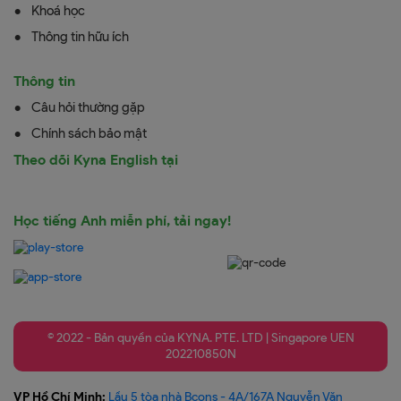
Khoá học
Thông tin hữu ích
Thông tin
Câu hỏi thường gặp
Chính sách bảo mật
Theo dõi Kyna English tại
Học tiếng Anh miễn phí, tải ngay!
© 2022 - Bản quyền của KYNA. PTE. LTD | Singapore UEN
202210850N
VP Hồ Chí Minh:
Lầu 5 tòa nhà Bcons - 4A/167A Nguyễn Văn