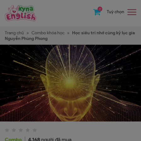
0
Tuỳ chọn
Trang chủ
»
Combo khóa học
»
Học siêu trí nhớ cùng kỷ lục gia
Nguyễn Phùng Phong
Combo
4.168
người đã mua