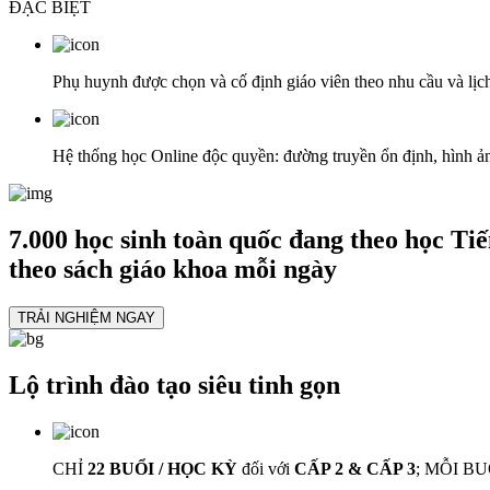
ĐẶC BIỆT
Phụ huynh được
chọn và cố định giáo viên
theo nhu cầu và lịc
Hệ thống học Online độc quyền:
đường truyền ổn định, hình ảnh 
7.000 học sinh toàn quốc đang theo học Ti
theo sách giáo khoa mỗi ngày
TRẢI NGHIỆM NGAY
Lộ trình đào tạo
siêu tinh gọn
CHỈ
22 BUỔI / HỌC KỲ
đối với
CẤP 2 & CẤP 3
; MỖI BU