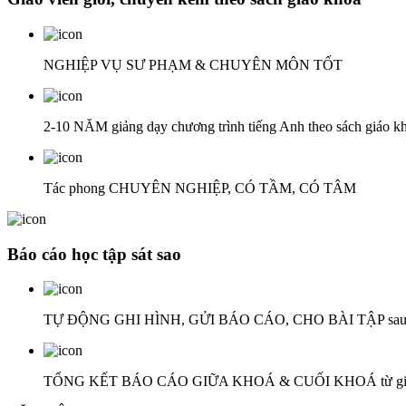
NGHIỆP VỤ SƯ PHẠM & CHUYÊN MÔN TỐT
2-10 NĂM giảng dạy chương trình tiếng Anh theo sách giáo k
Tác phong CHUYÊN NGHIỆP, CÓ TẦM, CÓ TÂM
Báo cáo học tập sát sao
TỰ ĐỘNG GHI HÌNH, GỬI BÁO CÁO, CHO BÀI TẬP sau m
TỔNG KẾT BÁO CÁO GIỮA KHOÁ & CUỐI KHOÁ từ giáo