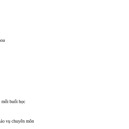
hoa
ỗi buổi học
 vụ chuyên môn