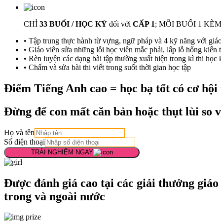
CHỈ
33 BUỔI / HỌC KỲ
đối với
CẤP 1
; MỖI BUỔI 1 KÈ
• Tập trung thực hành từ vựng, ngữ pháp và 4 kỹ năng với giá
• Giáo viên sửa những lỗi học viên mắc phải, lấp lỗ hổng kiến 
• Rèn luyện các dạng bài tập thường xuất hiện trong kì thi học k
• Chấm và sửa bài thi viết trong suốt thời gian học tập
Điểm Tiếng Anh cao = học bạ tốt
có cơ hội
Đừng để con
mất căn bản
hoặc
thụt lùi
so v
Họ và tên
Số điện thoại
TRẢI NGHIỆM NGAY
Được đánh giá cao tại các
giải thưởng giáo
trong và ngoài nước