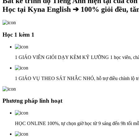
Bất kể trình độ Tiếng Anh hiện tại của con
Học tại Kyna English ➔
100% giỏi đều, tă
Học 1 kèm 1
1 GIÁO VIÊN GIỎI DẠY KÈM KỸ LƯỠNG 1 học viên, chấm điể
1 GIÁO VỤ THEO SÁT NHẮC NHỎ, hỗ trợ điều chỉnh lộ trình
Phương pháp linh hoạt
HỌC ONLINE 100%, tự chọn giờ học từ 9 sáng đến 9h tối mỗ