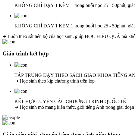
KHÔNG CHỈ DẠY 1 KÈM 1 trong buổi học 25 - 50phút, g
KHÔNG CHỈ DẠY 1 KÈM 1 trong buổi học 25 - 50phút, g
➔ Luôn theo sát tiến bộ của học sinh, giúp HỌC HIỆU QUẢ mà không
Giáo trình kết hợp
TẬP TRUNG DẠY THEO SÁCH GIÁO KHOA TIẾNG A
➔ Học sinh theo kịp chương trình trên lớp
KẾT HỢP LUYỆN CÁC CHƯƠNG TRÌNH QUỐC TẾ
➔ Học sinh mở mang kiến thức, giỏi tiếng Anh trong giai đoạn
Giáo viên giỏi, chuyên kèm theo sách giáo khoa