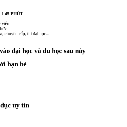
M 1
45 PHÚT
o viên
thức
ì, chuyển cấp, thi đại học...
 vào đại học và du học sau này
ới bạn bè
 dục uy tín