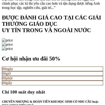
chinh phục các kì thi yêu cầu cao hơn và tận dụng được tiếng Anh
trong học tập, nghiên cứu, giải trí..."
ĐƯỢC ĐÁNH GIÁ CAO TẠI CÁC GIẢI
THƯỞNG GIÁO DỤC
UY TÍN TRONG VÀ NGOÀI NƯỚC
Cơ hội nhận ưu đãi 50%
00
ngày
00
giờ
00
phút
00
giây
Chỉ
100
suất duy nhất
CHUYỂN NHƯỢNG & HOÀN TIỀN KHI HỌC SINH CÓ NHU CẦU hoặc