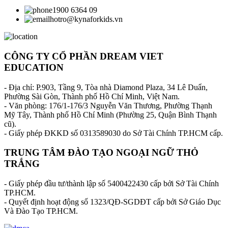
1900 6364 09
hotro@kynaforkids.vn
CÔNG TY CỔ PHẦN DREAM VIET
EDUCATION
- Địa chỉ: P.903, Tầng 9, Tòa nhà Diamond Plaza, 34 Lê Duẩn,
Phường Sài Gòn, Thành phố Hồ Chí Minh, Việt Nam.
- Văn phòng: 176/1-176/3 Nguyễn Văn Thương, Phường Thạnh
Mỹ Tây, Thành phố Hồ Chí Minh (Phường 25, Quận Bình Thạnh
cũ).
- Giấy phép ĐKKD số 0313589030 do Sở Tài Chính TP.HCM cấp.
TRUNG TÂM ĐÀO TẠO NGOẠI NGỮ THỎ
TRẮNG
- Giấy phép đầu tư/thành lập số 5400422430 cấp bởi Sở Tài Chính
TP.HCM.
- Quyết định hoạt động số 1323/QĐ-SGDĐT cấp bởi Sở Giáo Dục
Và Đào Tạo TP.HCM.