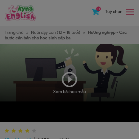
0
Tuỳ chọn
Trang chủ
»
Nuôi dạy con (12 – 18 tuổi)
»
Hướng nghiệp - Các
bước căn bản cho học sinh cấp ba
Xem bài học mẫu