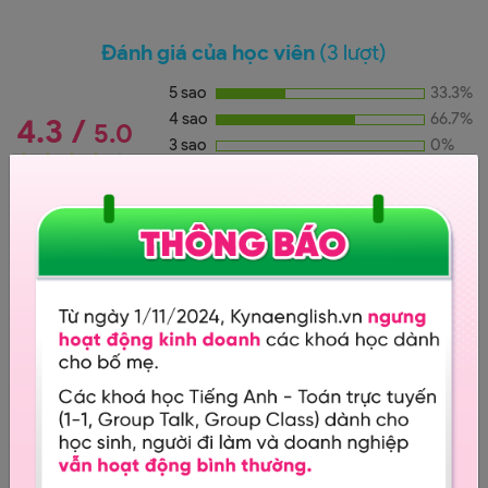
Đánh giá của học viên
(3 lượt)
5 sao
33.3%
4 sao
66.7%
4.3 /
5.0
3 sao
0%
2 sao
0%
1 sao
0%
Đánh giá (
)
3
Hana Nguyen
Cô giảng hay thật cô ơi. Giọng cô hay và truyền cảm.
Video chất lượng.
17:00 7/08/2018