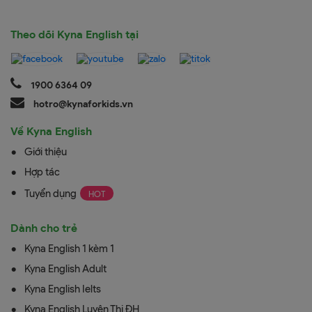
Theo dõi Kyna English tại
1900 6364 09
hotro@kynaforkids.vn
Về Kyna English
Giới thiệu
Hợp tác
Tuyển dụng
Dành cho trẻ
Kyna English 1 kèm 1
Kyna English Adult
Kyna English Ielts
Kyna English Luyện Thi ĐH