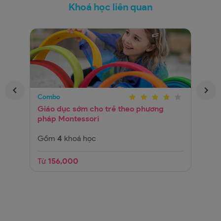
Khoá học liên quan
Combo
Kh
Giáo dục sớm cho trẻ theo phương
1
pháp Montessori
y
Gồm
4
khoá học
T
c
Từ
156,000
T