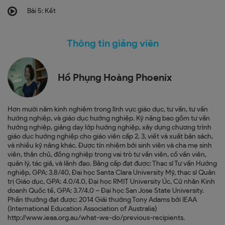
Bài 5: Kết
Thông tin giảng viên
Hồ Phụng Hoàng Phoenix
Hơn mười năm kinh nghiệm trong lĩnh vực giáo dục, tư vấn, tư vấn
hướng nghiệp, và giáo dục hướng nghiệp. Kỹ năng bao gồm tư vấn
hướng nghiệp, giảng dạy lớp hướng nghiệp, xây dựng chương trình
giáo dục hướng nghiệp cho giáo viên cấp 2, 3, viết và xuất bản sách,
và nhiều kỹ năng khác. Được tín nhiệm bởi sinh viên và cha mẹ sinh
viên, thân chủ, đồng nghiệp trong vai trò tư vấn viên, cố vấn viên,
quản lý, tác giả, và lãnh đạo. Bằng cấp đạt được: Thạc sĩ Tư vấn Hướng
nghiệp, GPA: 3.8/40, Đai học Santa Clara University Mỹ, thạc sĩ Quản
trị Giáo dục, GPA: 4.0/4.0, Đại học RMIT University Úc, Cử nhân Kinh
doanh Quốc tế, GPA: 3.7/4.0 – Đại học San Jose State University.
Phần thưởng đạt được: 2014 Giải thưởng Tony Adams bởi IEAA
(International Education Association of Australia)
http://www.ieaa.org.au/what-we-do/previous-recipients.