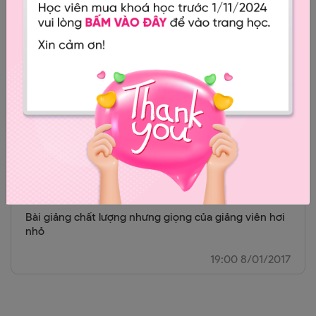
Vii
Dễ hiểu, dễ nghe, bài giảng sắp xếp phù hợp rõ ràng
7:00 6/02/2019
Lê Thị Yến
Bài giảng chất lượng nhưng giọng của giảng viên hơi
nhỏ
19:00 8/01/2017