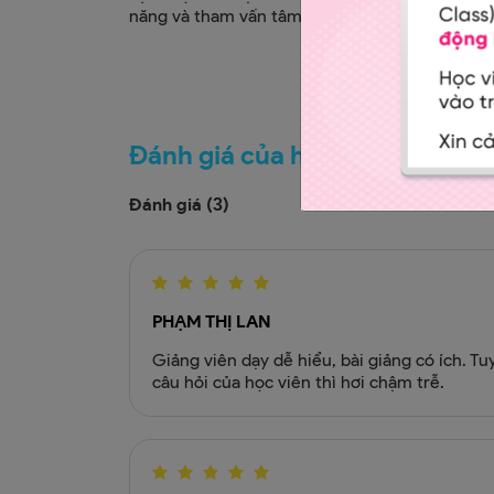
năng và tham vấn tâm lý.
Đánh giá của học viên
Đánh giá (
)
3
PHẠM THỊ LAN
Giảng viên dạy dễ hiểu, bài giảng có ích. Tuy
câu hỏi của học viên thì hơi chậm trễ.