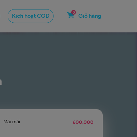
0
Kích hoạt COD
Giỏ hàng
n
Mãi mãi
600,000