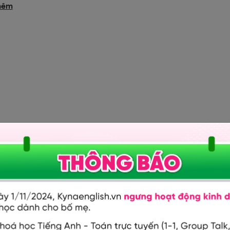
hêm
ẻ đọc từ ghép
ẻ đọc cụm từ
ẻ đọc câu
Xã hội học tại Phân viện Báo chí và tuyên
c sĩ Xã hội học, ĐH KHXH và NV, Hà Nội.
phạm thực hành do NAPA và INWENT
ử nhân tâm lý trị liệu, tại ĐH Y khoa Phạm
man cho các nhóm trẻ khác nhau
aris (EPP- Pháp). Năm 2012 đến 2014 là Thạc
m Ngọc Thạch , liên kết với ĐH Tâm lý thực
c, với đề tài luận án "Vai trò của cha mẹ
". Bảo vệ luận án ngày 15/8/2015. QĐ cấp
Hành chính Quốc gia, cơ sở Tp.HCM. Lĩnh
phạm, Tâm lý trị liệu.Chuyên đào tạo kỹ