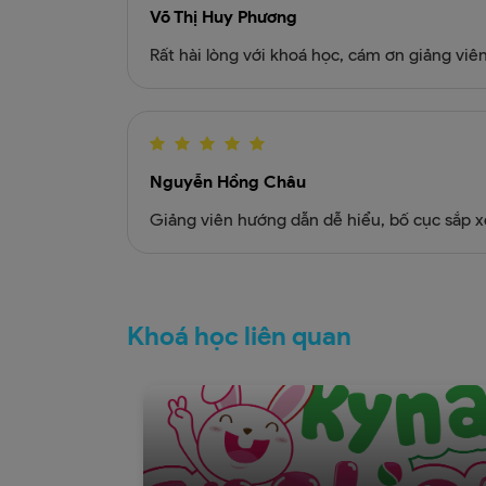
Võ Thị Huy Phương
Rất hài lòng với khoá học, cám ơn giảng viê
Nguyễn Hồng Châu
Giảng viên hướng dẫn dễ hiểu, bố cục sắp x
Khoá học liên quan
Mobiphone - Combo Mang thai v
dinh dưỡng cho 
khoá học
6
Gồ