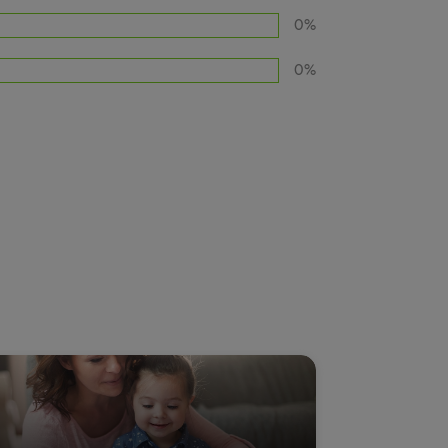
0%
0%
Ứng dụng Glenn Doman dạy trẻ về
thế giới xung quanh
Phó tổng giám đốc công
Nguyễn Văn Nhị,