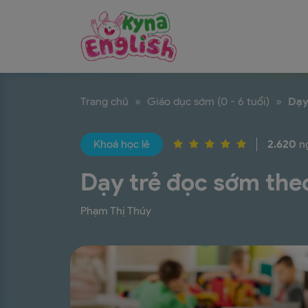
Trang chủ
»
Giáo dục sớm (0 - 6 tuổi)
»
Dạy
Khoá học lẻ
2.620
ng
Dạy trẻ đọc sớm th
Phạm Thị Thúy