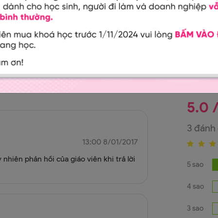
5.0 
3 đánh 
13:00 8/01/2017
 nhiên phản hồi của giáo viên khi trả lời
5 sao
4 sao
3 sao