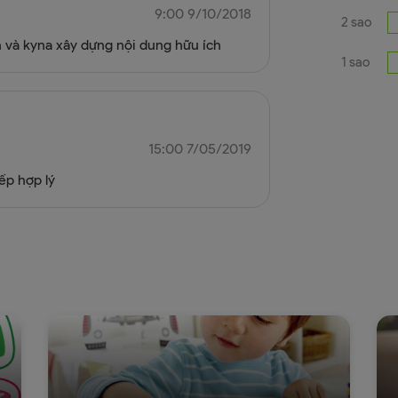
9:00 9/10/2018
2 sao
n và kyna xây dựng nội dung hữu ích
1 sao
15:00 7/05/2019
ếp hợp lý
à
Áp dụng phương pháp Montessori
bé
cho trẻ từ 0-6 tuổi
m
Giám đốc Trường
Nguyễn Thùy Hương,