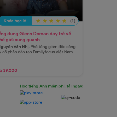
ty cổ phần đào tạo Familyfocus Việt Nam
Khóa học sẽ trang bị cho các bậc phụ
huynh cách chuẩn bị môi trường học đúng
chuẩn để cho bé hiểu về thế giới xung
Khóa học lẻ
(1)
quanh, cách thức ứng dụng Glenn Doman
Xem thêm
để dạy trẻ học về các Bit thông minh và
Ứng dụng Glenn Doman dạy trẻ về
Từ 39,000
Chương trình thông minh. Các bậc phụ
hế giới xung quanh
huynh sẽ có bí quyết để thúc đẩy sự đan
guyễn Văn Nhị,
Phó tổng giám đốc công
mê và hứng thú cho trẻ và cách chuẩn bị
MUA NGAY
y cổ phần đào tạo Familyfocus Việt Nam
trò chơi thú vị cho trẻ học về thế giới xung
quanh
Thêm vào giỏ hàng
Từ
39,000
Học tiếng Anh miễn phí, tải ngay!