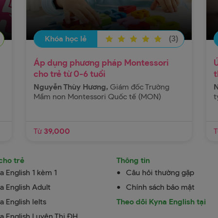
Mầm non Montessori Quốc tế (MON)
ầu
Khóa học hướng dẫn chi tiết cho các bậc
ng
phụ huynh cách dạy con trong 6 năm đầu
nh
đời theo phương pháp Montessori - một
Khóa học lẻ
(3)
ia
phương pháp giáo dục sớm tiên tiến giúp
Xem thêm
mẹ
bé nhạy bén, phát triển toàn diện trí thông
Áp dụng phương pháp Montessori
0
Từ 39,000
ng
minh. Khóa học sẽ giúp phụ huynh sẽ nắm
cho trẻ từ 0-6 tuổi
t
nh
được các giai đoạn nhạy cảm cùng những
Nguyễn Thùy Hương,
Giám đốc Trường
N
ia
biến đổi phức tạp về tâm - sinh lý của trẻ
MUA NGAY
Mầm non Montessori Quốc tế (MON)
t
ng
trong độ tuổi từ 0 - 6. Xác định đúng mục
ng
tiêu và phương pháp giáo dục giúp trẻ phát
Thêm vào giỏ hàng
nh
triển toàn diện. Được trang bị những kiến
Từ
39,000
ia
thức, kỹ năng, kinh nghiệm vô cùng quý giá
và
trong hành trình nuôi dạy trẻ. Có cơ hội
cho trẻ
Thông tin
rẻ
tiếp cận với phương pháp Montessori nhằm
a English 1 kèm 1
Câu hỏi thường gặp
ấp
kích thích tối đa tiềm năng của trẻ.
ại
a English Adult
Chính sách bảo mật
me
a English Ielts
Theo dõi Kyna English tại
ng
a English Luyện Thi ĐH