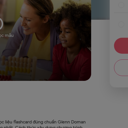
ọc mẫu
ọc liệu flashcard đúng chuẩn Glenn Doman
g nhất. Cách thức xây dựng chương trình