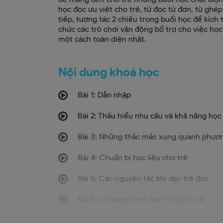
học đọc ưu việt cho trẻ, từ đọc từ đơn, từ ghé
tiếp, tương tác 2 chiều trong buổi học để kích 
chức các trò chơi vận động bổ trợ cho việc học
một cách toàn diện nhất.
Nội dung khoá học
Bài 1: Dẫn nhập
Bài 2: Thấu hiểu nhu cầu và khả năng học
Bài 3: Những thắc mắc xung quanh phươ
Bài 4: Chuẩn bị học liệu cho trẻ
Bài 5: Các nguyên tắc khi dạy trẻ đọc
Bài 6: Chương trình dạy trẻ đọc từ lẻ
Hoạt cảnh mô phỏng chương trình dạy trẻ