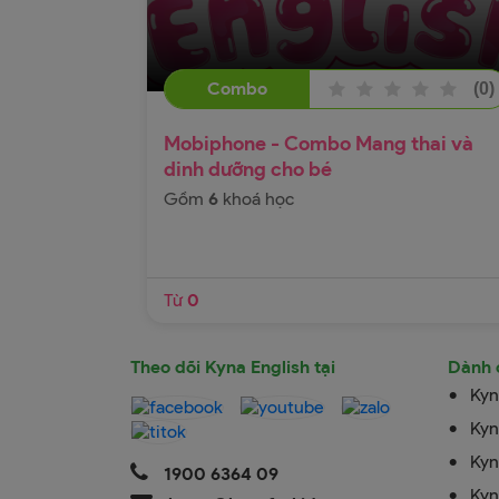
1. Chế độ dinh dưỡng dành cho bà b
ThS BS Lê Thị Hải, Nguyên Giám đốc Tru
tâm khám tư vấn Dinh dưỡng- Viện di
Combo
(0)
dưỡng Quốc g
Xem thêm
2. Nuôi con bằng sữa 
Mobiphone - Combo Mang thai và
Từ 
ThS BS Lê Thị Hải, Nguyên Giám đốc Tru
dinh dưỡng cho bé
tâm khám tư vấn Dinh dưỡng- Viện di
Gồm
6
khoá học
dưỡng Quốc g
MUA NGAY
3. Ăn dặm cho trẻ 6 - 12 thá
ThS BS Lê Thị Hải, Nguyên Giám đốc Tru
Thêm vào giỏ hàng
tâm khám tư vấn Dinh dưỡng- Viện di
Từ
0
dưỡng Quốc g
4. Phát triển thể chất, tâm lý, trí tuệ 
Theo dõi Kyna English tại
Dành 
nhân cách cho t
Kyn
Nguyễn Minh Đức, PGS. TS- Cố vấn cao c
Tâm lý trẻ em và Phương pháp dạy con t
Kyn
Công ty Cổ phần Kidsti
Kyn
1900 6364 09
5. Stress tâm lý và các bệnh lý thườ
Kyn