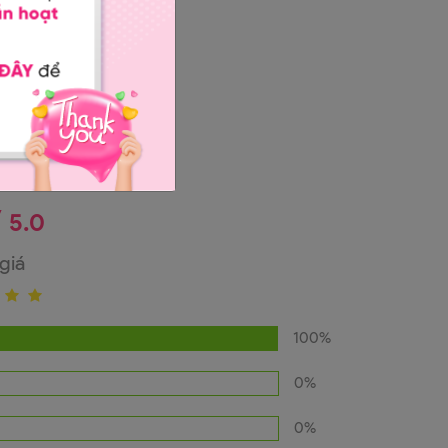
/
5.0
giá
100%
0%
0%