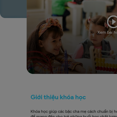
Xem bài h
Giới thiệu khóa học
Khóa học giúp các bậc cha mẹ cách chuẩn bị h
để mang đến cho trẻ những buổi học chất lượn