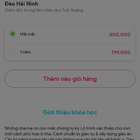
Đào Hải Ninh
Giám đốc trung tâm Giáo dục Tuệ Quang
Mãi mãi
400,000
1 năm
199,000
Thêm vào giỏ hàng
Giới thiệu khóa học
Những cha mẹ có con mắc chứng tự kỷ. Lộ trình can thiệp cho con
một cách phù hợp ở nhà. Cách chuẩn bị giáo cụ & xây dựng giáo án.
Các kỹ năng tương tác với con thông qua các bài tập về hành vi. Dạy