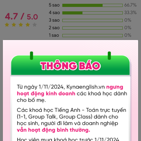
5 sao
66.7%
4 sao
33.3%
4.7 /
5.0
3 sao
0%
2 sao
0%
1 sao
0%
Đánh giá (
)
3
Nguyễn Thanh Kim Huệ
Khóa học này rất có ích cho các phụ huynh có con bị
tự kỷ.
9:00 9/03/2018