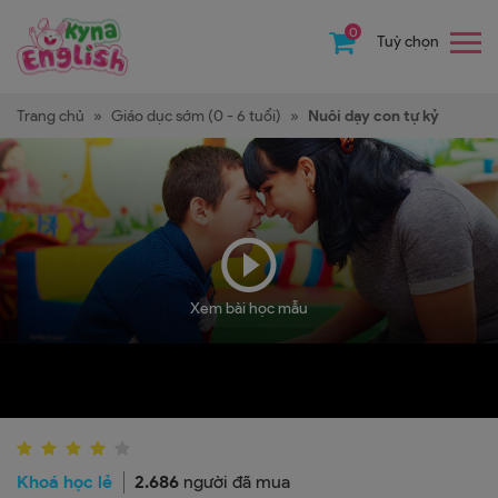
0
Tuỳ chọn
Trang chủ
»
Giáo dục sớm (0 - 6 tuổi)
»
Nuôi dạy con tự kỷ
Xem bài học mẫu
Khoá học lẻ
2.686
người đã mua