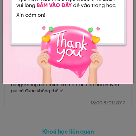
Ngô Thị Hiền
Hơi chậm chút.tạm dc diễn đạt rõ hơn rất ok
13:00 15/10/2017
null
Bài học tương đối tốt nhưng con mình mới 2 tuổi và
là bé trai nên rất khó để tập trung vì bé rất hiếu
động! không biết mình có thể trực tiếp hỏi chuyên
gia có được không thế ạ!
18:00 8/01/2017
Khoá học liên quan