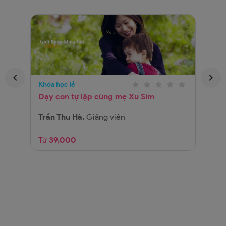
Khóa học lẻ
Kh
Dạy con tự lập cùng mẹ Xu Sim
D
p
y
Trần Thu Hà,
Giảng viên
T
G
Từ
39,000
00
T