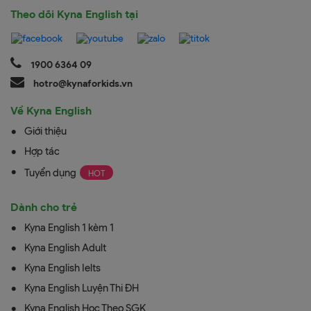
Theo dõi Kyna English tại
1900 6364 09
hotro@kynaforkids.vn
Về Kyna English
Giới thiệu
Hợp tác
Tuyển dụng
Dành cho trẻ
Kyna English 1 kèm 1
Kyna English Adult
Kyna English Ielts
Kyna English Luyện Thi ĐH
Kyna English Học Theo SGK