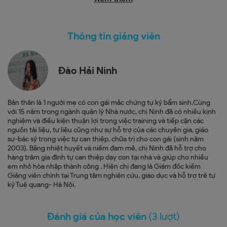
Bài học 7: Kỹ thuật cắt nói nhảm; cắt ăn vạ
Bài học 8: Kỹ thuật nạp thông tin mới và thúc âm/ chỉnh âm/
Thông tin giảng viên
điền câu
Bài học 9: Kỹ năng soạn giáo án & lựa chọn giáo cụ cho mẹ/ đồ
Đào Hải Ninh
chơi cho con
Bản thân là 1 người mẹ có con gái mắc chứng tự kỷ bẩm sinh.Cùng
với 15 năm trong ngành quản lý Nhà nước, chị Ninh đã có nhiều kinh
nghiệm và điều kiện thuận lợi trong việc training và tiếp cận các
nguồn tài liệu, tư liệu cũng như sự hỗ trợ của các chuyên gia, giáo
sư-bác sỹ trong việc tự can thiệp, chữa trị cho con gái (sinh năm
2003). Bằng nhiệt huyết và niềm đam mê, chị Ninh đã hỗ trợ cho
hàng trăm gia đình tự can thiệp dạy con tại nhà và giúp cho nhiều
em nhỏ hòa nhập thành công . Hiện chị đang là Giám đốc kiếm
Giảng viên chính tại Trung tâm nghiên cứu, giáo dục và hỗ trợ trẻ tự
kỷ Tuệ quang- Hà Nội.
Đánh giá của học viên
(3 lượt)