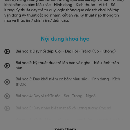
khái niệm cơ bản: Màu sắc - Hình dạng - Kích thước – Vị trí – Số
lượng Kỹ thuật dạy trẻ tư duy logic thông qua các trò chơi, bài tập
vận động Kỹ thuật cắt nói nhảm, cắt ăn vạ. Kỹ thuật nạp thông tin
mới và thúc âm/ chỉnh âm/ điền câu.
Nội dung khoá học
Bài học 1: Dạy hồi đáp: Gọi - Dạ; Hỏi - Trả lời (Có - Không)
Bài học 2: Kỹ thuật đưa trẻ lên bàn và nghe - hiểu lệnh trên
bàn
Bài học 3: Dạy khái niệm cơ bản: Màu sắc - Hình dạng - Kích
thước
Bài học 4: Dạy vị trí: Trước - Sau; Trong - Ngoài
Bài học 5: Dạy nhận biết mặt số và lượng tương ứng số
Bài học 6: Kỹ thuật dạy trẻ tư duy logic thông qua các trò chơi,
bài tập vận động
Xem thêm